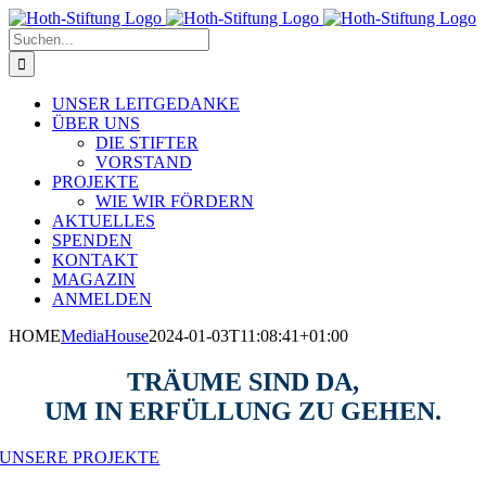
Zum
Inhalt
Suche
springen
nach:
UNSER LEITGEDANKE
ÜBER UNS
DIE STIFTER
VORSTAND
PROJEKTE
WIE WIR FÖRDERN
AKTUELLES
SPENDEN
KONTAKT
MAGAZIN
ANMELDEN
HOME
MediaHouse
2024-01-03T11:08:41+01:00
TRÄUME
SIND DA,
UM
IN ERFÜLLUNG
ZU GEHEN.
UNSERE PROJEKTE