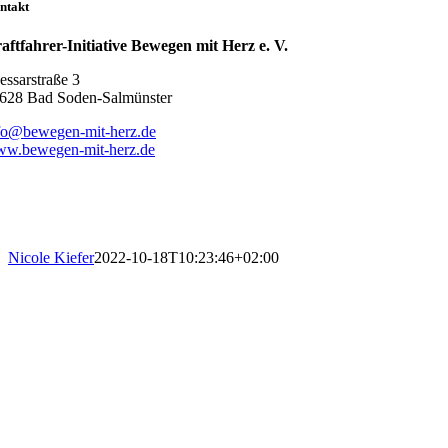
ntakt
aftfahrer-Initiative Bewegen mi
t Herz e. V.
essarstraße 3
628 Bad Soden-Salmünster
fo@bewegen-mit-herz.de
w.bewegen-mit-herz.de
Nicole Kiefer
2022-10-18T10:23:46+02:00