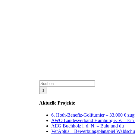
Suche
nach:
Aktuelle Projekte
6. Hoth-Benefiz-Golfturnier – 33.000 € zu
AWO Landesverband Hamburg e. V. – Ein A
AEG Buchholz i. d. N. – Balu und du
VerAplus – Bewerbungsplanspiel Waldschu