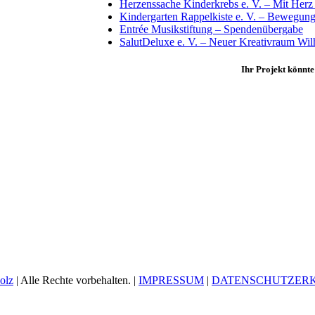
Herzenssache Kinderkrebs e. V. – Mit Herz
Kindergarten Rappelkiste e. V. – Bewegun
Entrée Musikstiftung – Spendenübergabe
SalutDeluxe e. V. – Neuer Kreativraum Wil
Ihr Projekt könnte
olz
| Alle Rechte vorbehalten. |
IMPRESSUM
|
DATENSCHUTZER