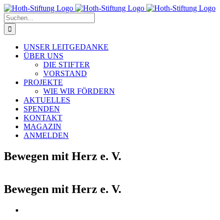
Zum
Inhalt
Suche
springen
nach:
UNSER LEITGEDANKE
ÜBER UNS
DIE STIFTER
VORSTAND
PROJEKTE
WIE WIR FÖRDERN
AKTUELLES
SPENDEN
KONTAKT
MAGAZIN
ANMELDEN
Bewegen mit Herz e. V.
Bewegen mit Herz e. V.
Zeige
grösseres