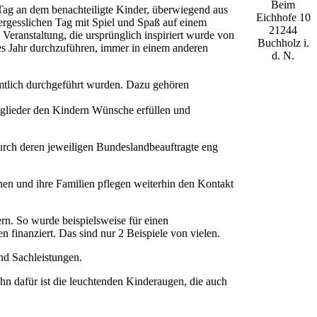
Beim
 Tag an dem benachteiligte Kinder, überwiegend aus
Eichhofe 10
rgesslichen Tag mit Spiel und Spaß auf einem
21244
eranstaltung, die ursprünglich inspiriert wurde von
Buchholz i.
es Jahr durchzuführen, immer in einem anderen
d. N.
amtlich durchgeführt wurden. Dazu gehören
itglieder den Kindern Wünsche erfüllen und
rch deren jeweiligen Bundeslandbeauftragte eng
nnen und ihre Familien pflegen weiterhin den Kontakt
rn. So wurde beispielsweise für einen
finanziert. Das sind nur 2 Beispiele von vielen.
nd Sachleistungen.
Lohn dafür ist die leuchtenden Kinderaugen, die auch