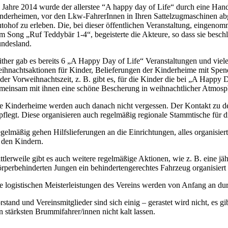
 Jahre 2014 wurde der allerstee “A happy day of Life“ durch eine Hand
Bild
nderheimen, vor den Lkw-FahrerInnen in Ihren Sattelzugmaschinen abg
tohof zu erleben. Die, bei dieser öffentlichen Veranstaltung, eingeno
m Song „Ruf Teddybär 1-4“, begeisterte die Akteure, so dass sie besc
ndesland.
ither gab es bereits 6 „A Happy Day of Life“ Veranstaltungen und vie
ihnachtsaktionen für Kinder, Belieferungen der Kinderheime mit Spend
 der Vorweihnachtszeit, z. B. gibt es, für die Kinder die bei „A Happy
meinsam mit ihnen eine schöne Bescherung in weihnachtlicher Atmosph
e Kinderheime werden auch danach nicht vergessen. Der Kontakt zu de
pflegt. Diese organisieren auch regelmäßig regionale Stammtische für d
gelmäßig gehen Hilfslieferungen an die Einrichtungen, alles organisier
 den Kindern.
ttlerweile gibt es auch weitere regelmäßige Aktionen, wie z. B. eine 
rperbehinderten Jungen ein behindertengerechtes Fahrzeug organisiert 
e logistischen Meisterleistungen des Vereins werden von Anfang an dur
rstand und Vereinsmitglieder sind sich einig – gerastet wird nicht, es g
n stärksten Brummifahrer/innen nicht kalt lassen.