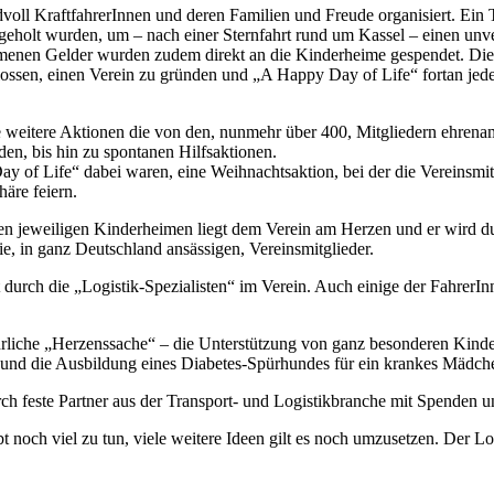
voll KraftfahrerInnen und deren Familien und Freude organisiert. Ein
eholt wurden, um – nach einer Sternfahrt rund um Kassel – einen unve
mmenen Gelder wurden zudem direkt an die Kinderheime gespendet. Die V
hlossen, einen Verein zu gründen und „A Happy Day of Life“ fortan jed
le weitere Aktionen die von den, nunmehr über 400, Mitgliedern ehren
en, bis hin zu spontanen Hilfsaktionen.
 Day of Life“ dabei waren, eine Weihnachtsaktion, bei der die Vereinsm
äre feiern.
n jeweiligen Kinderheimen liegt dem Verein am Herzen und er wird du
ie, in ganz Deutschland ansässigen, Vereinsmitglieder.
t durch die „Logistik-Spezialisten“ im Verein. Auch einige der FahrerI
jährliche „Herzenssache“ – die Unterstützung von ganz besonderen Kinde
und die Ausbildung eines Diabetes-Spürhundes für ein krankes Mädchen 
ch feste Partner aus der Transport- und Logistikbranche mit Spenden u
ibt noch viel zu tun, viele weitere Ideen gilt es noch umzusetzen. Der 