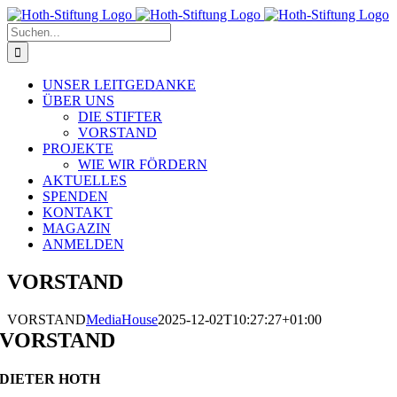
Zum
Inhalt
Suche
springen
nach:
UNSER LEITGEDANKE
ÜBER UNS
DIE STIFTER
VORSTAND
PROJEKTE
WIE WIR FÖRDERN
AKTUELLES
SPENDEN
KONTAKT
MAGAZIN
ANMELDEN
VORSTAND
VORSTAND
MediaHouse
2025-12-02T10:27:27+01:00
VORSTAND
DIETER HOTH