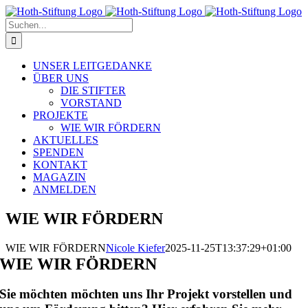
Zum
Inhalt
Suche
springen
nach:
UNSER LEITGEDANKE
ÜBER UNS
DIE STIFTER
VORSTAND
PROJEKTE
WIE WIR FÖRDERN
AKTUELLES
SPENDEN
KONTAKT
MAGAZIN
ANMELDEN
WIE WIR FÖRDERN
WIE WIR FÖRDERN
Nicole Kiefer
2025-11-25T13:37:29+01:00
WIE WIR FÖRDERN
Sie möchten möchten uns Ihr Projekt vorstellen und