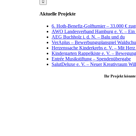
Aktuelle Projekte
6. Hoth-Benefiz-Golfturnier – 33.000 € zu
AWO Landesverband Hamburg e. V. – Ein A
AEG Buchholz i. d. N. – Balu und du
VerAplus – Bewerbungsplanspiel Waldschu
Herzenssache Kinderkrebs e. V. – Mit Herz
Kindergarten Rappelkiste e. V. – Bewegun
Entrée Musikstiftung – Spendenübergabe
SalutDeluxe e. V. – Neuer Kreativraum Wil
Ihr Projekt könnte