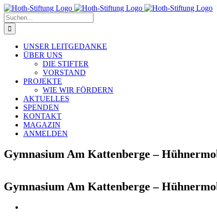
Zum
Inhalt
Suche
springen
nach:
UNSER LEITGEDANKE
ÜBER UNS
DIE STIFTER
VORSTAND
PROJEKTE
WIE WIR FÖRDERN
AKTUELLES
SPENDEN
KONTAKT
MAGAZIN
ANMELDEN
Gymnasium Am Kattenberge – Hühnermo
Gymnasium Am Kattenberge – Hühnermo
Zeige
grösseres