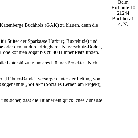
Beim
Eichhofe 10
21244
Buchholz i.
d. N.
m Kattenberge Buchholz (GAK) zu klauen, denn die
 für Stifter der Sparkasse Harburg-Buxtehude) und
lappe oder dem undurchdringbaren Nagerschutz-Boden,
he könnten sogar bis zu 40 Hühner Platz finden.
olle Unterstützung unseres Hühner-Projektes. Nicht
er „Hühner-Bande“ versorgen unter der Leitung von
as sogenannte „SoLaP“ (Soziales Lernen am Projekt),
ns sicher, dass die Hühner ein glückliches Zuhause