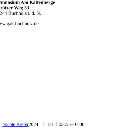
mnasium Am Kattenberge
rötzer Weg 33
244 Buchholz i. d. N.
w.gak-buchholz.de
Nicole Kiefer
2024-11-18T15:03:55+01:00