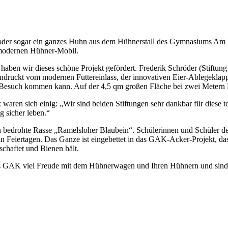
Ei oder sogar ein ganzes Huhn aus dem Hühnerstall des Gymnasiums A
rmodernen Hühner-Mobil.
haben wir dieses schöne Projekt gefördert. Frederik Schröder (Stiftung
beeindruckt vom modernen Futtereinlass, der innovativen Eier-Ablegek
esuch kommen kann. Auf der 4,5 qm großen Fläche bei zwei Metern Hö
ren sich einig: „Wir sind beiden Stiftungen sehr dankbar für diese t
g sicher leben.“
 bedrohte Rasse „Ramelsloher Blaubein“. Schülerinnen und Schüler d
an Feiertagen. Das Ganze ist eingebettet in das GAK-Acker-Projekt, d
haftet und Bienen hält.
s GAK viel Freude mit dem Hühnerwagen und Ihren Hühnern und sind u