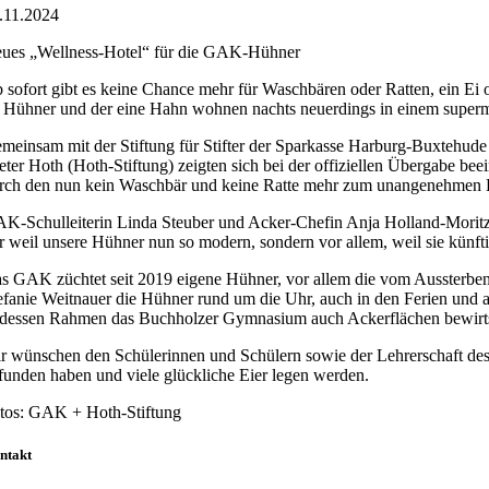
.11.2024
Bild
ues „Wellness-Hotel“ für die GAK-Hühner
 sofort gibt es keine Chance mehr für Waschbären oder Ratten, ein 
f Hühner und der eine Hahn wohnen nachts neuerdings in einem supe
meinsam mit der Stiftung für Stifter der Sparkasse Harburg-Buxtehude 
eter Hoth (Hoth-Stiftung) zeigten sich bei der offiziellen Übergabe 
rch den nun kein Waschbär und keine Ratte mehr zum unangenehmen B
K-Schulleiterin Linda Steuber und Acker-Chefin Anja Holland-Moritz wa
r weil unsere Hühner nun so modern, sondern vor allem, weil sie künfti
s GAK züchtet seit 2019 eigene Hühner, vor allem die vom Aussterben
efanie Weitnauer die Hühner rund um die Uhr, auch in den Ferien und 
 dessen Rahmen das Buchholzer Gymnasium auch Ackerflächen bewirtsc
r wünschen den Schülerinnen und Schülern sowie der Lehrerschaft de
funden haben und viele glückliche Eier legen werden.
tos: GAK + Hoth-Stiftung
ntakt