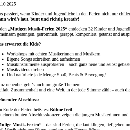
.10.2025
Bild
s passiert, wenn Kinder und Jugendliche in den Ferien nicht nur chill
nn wird’s laut, bunt und richtig kreativ!
 den
„Mutigen Musik-Ferien 2025“
entdecken 32 Kinder und Jugendl
meinsam gesungen, getrommelt, gerappt, komponiert, getanzt und auspr
s erwartet die Kids?
Workshops mit echten Musikerinnen und Musikern
Eigene Songs schreiben und aufnehmen
Musikinstrumente ausprobieren – auch ganz neue und selbst gebast
Musikvideos drehen
Und natürlich: jede Menge Spaß, Beats & Bewegung!
nz nebenbei geht’s auch um große Themen:
elfalt, Zusammenhalt und eine Welt, in der jede Stimme zählt – auch di
önender Abschluss:
 Ende der Ferien heißt es:
Bühne frei!
t einem bunten Abschlusskonzert zeigen die jungen Musikerinnen und M
utige Musik-Ferien“
– das sind Ferien, die laut klingen, tief gehen u
il Musik nicht nur Ohren, sondern auch Herzen öffnet.