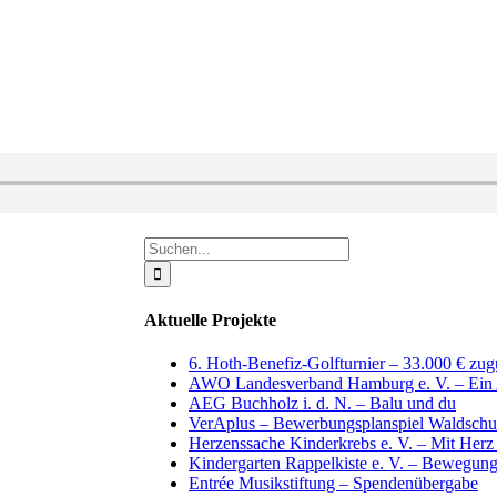
Suche
nach:
Aktuelle Projekte
6. Hoth-Benefiz-Golfturnier – 33.000 € zu
AWO Landesverband Hamburg e. V. – Ein A
AEG Buchholz i. d. N. – Balu und du
VerAplus – Bewerbungsplanspiel Waldschu
Herzenssache Kinderkrebs e. V. – Mit Herz
Kindergarten Rappelkiste e. V. – Bewegun
Entrée Musikstiftung – Spendenübergabe