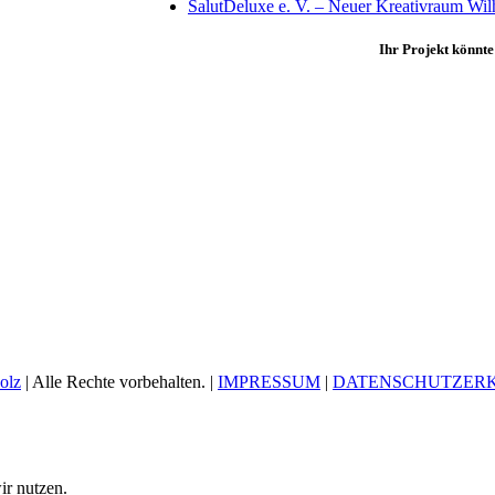
SalutDeluxe e. V. – Neuer Kreativraum Wil
Ihr Projekt könnte
olz
| Alle Rechte vorbehalten. |
IMPRESSUM
|
DATENSCHUTZER
ir nutzen.