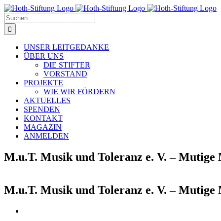
Zum
Inhalt
Suche
springen
nach:
UNSER LEITGEDANKE
ÜBER UNS
DIE STIFTER
VORSTAND
PROJEKTE
WIE WIR FÖRDERN
AKTUELLES
SPENDEN
KONTAKT
MAGAZIN
ANMELDEN
M.u.T. Musik und Toleranz e. V. – Mutige
M.u.T. Musik und Toleranz e. V. – Mutige
Zeige
grösseres